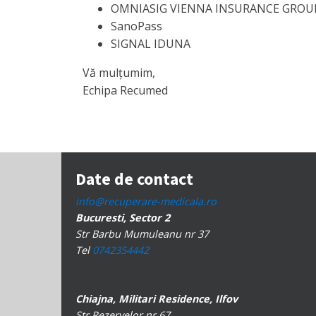
OMNIASIG VIENNA INSURANCE GROU
SanoPass
SIGNAL IDUNA
Vă mulțumim,
Echipa Recumed
Date de contact
info@recuperare-medicala.ro
Bucuresti, Sector 2
Str Barbu Mumuleanu nr 37
Tel
0742354442
Chiajna, Militari Residence, Ilfov
Str Rezervelor nr 67