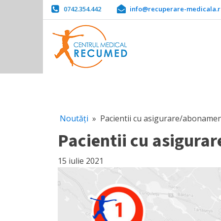
0742.354.442
info@recuperare-medicala.r
Noutăți
»
Pacientii cu asigurare/abonamen
Pacientii cu asigura
15 iulie 2021