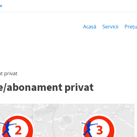
o
Acasă
Servicii
Prețu
t privat
re/abonament privat